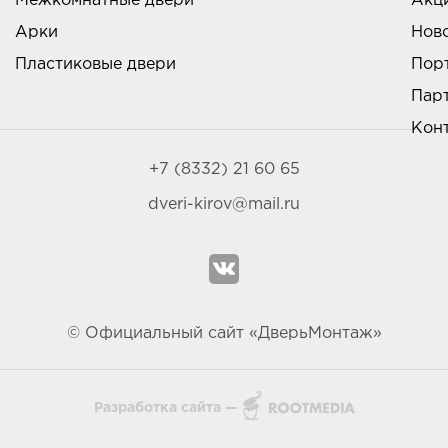
Межкомнатные двери
Акц
Арки
Нов
Пластиковые двери
Пор
Пар
Кон
+7 (8332) 21 60 65
dveri-kirov@mail.ru
© Официальный сайт «ДверьМонтаж»
Разработка сайта —