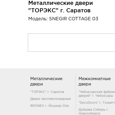
Металлические двери
"ТОРЭКС" г. Саратов
Модель: SNEGIR COTTAGE 03
Металлические
Межкомнатные
двери
двери
"ТОРЭКС" г. Саратов
"Чебоксарская фабри
дверей" г. Чебоксары
Двери противопожарные
"DecoDoors" г. Тольят
BRONEX г. Йошкар-Ола
Дубрава Сибирь г.
Новосибирск