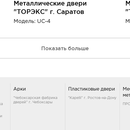
Металлические двери
М
"ТОРЭКС" г. Саратов
"
Модель: UC-4
М
Показать больше
Арки
Пластиковые двери
Ме
ме
"Чебоксарская фабрика
"Kapelli" г. Ростов-на-Дону
дверей" г. Чебоксары
ка
ПР
ти