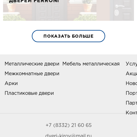
ДВЕРЕЙ FERRONI
ПОКАЗАТЬ БОЛЬШЕ
Металлические двери
Мебель металлическая
Усл
Межкомнатные двери
Акц
Арки
Нов
Пластиковые двери
Пор
Пар
Кон
+7 (8332) 21 60 65
dveri-kirov@mail.ru