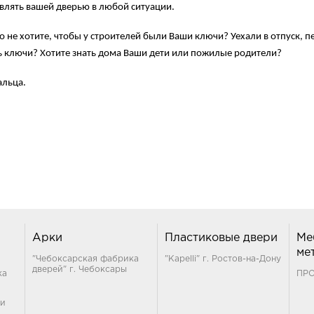
влять вашей дверью в любой ситуации.
но не хотите, чтобы у строителей были Ваши ключи? Уехали в отпуск, 
ать ключи? Хотите знать дома Ваши дети или пожилые родители?
альца.
Арки
Пластиковые двери
Ме
ме
"Чебоксарская фабрика
"Kapelli" г. Ростов-на-Дону
дверей" г. Чебоксары
ка
ПР
ти