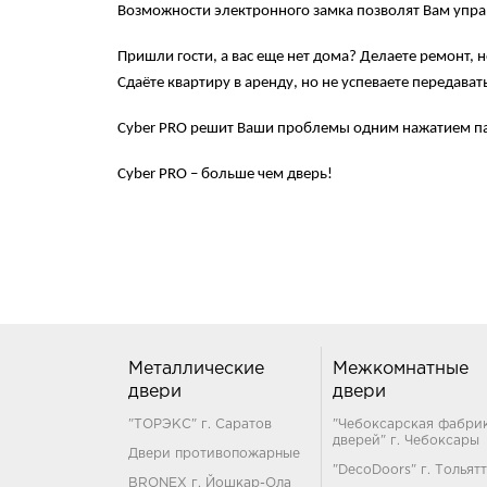
Возможности электронного замка позволят Вам упра
Пришли гости, а вас еще нет дома? Делаете ремонт, 
Сдаёте квартиру в аренду, но не успеваете передав
Cyber PRO решит Ваши проблемы одним нажатием п
Cyber PRO – больше чем дверь!
Металлические
Межкомнатные
двери
двери
"ТОРЭКС" г. Саратов
"Чебоксарская фабри
дверей" г. Чебоксары
Двери противопожарные
"DecoDoors" г. Тольят
BRONEX г. Йошкар-Ола