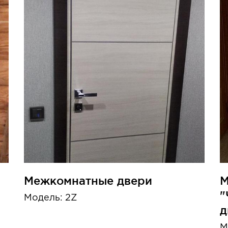
Межкомнатные двери
М
"
Модель: 2Z
д
М