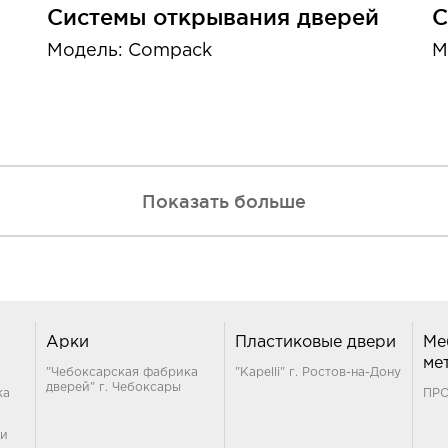
Системы открывания дверей
С
Модель: Compack
М
Показать больше
Арки
Пластиковые двери
Ме
ме
"Чебоксарская фабрика
"Kapelli" г. Ростов-на-Дону
дверей" г. Чебоксары
ка
ПР
ти