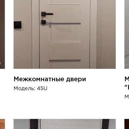
Межкомнатные двери
М
"
Модель: 45U
М