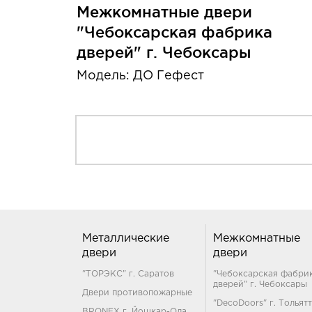
Межкомнатные двери
"Чебоксарская фабрика
дверей" г. Чебоксары
Модель: ДО Гефест
Металлические
Межкомнатные
двери
двери
"ТОРЭКС" г. Саратов
"Чебоксарская фабри
дверей" г. Чебоксары
Двери противопожарные
"DecoDoors" г. Тольят
BRONEX г. Йошкар-Ола