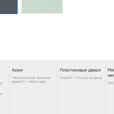
Арки
Пластиковые двери
Ме
ме
"Чебоксарская фабрика
"Kapelli" г. Ростов-на-Дону
дверей" г. Чебоксары
ка
ПР
ти