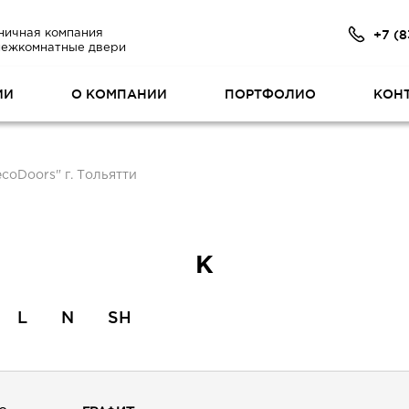
+7 (8
ничная компания
межкомнатные двери
ИИ
О КОМПАНИИ
ПОРТФОЛИО
КОН
coDoors" г. Тольятти
K
L
N
SH