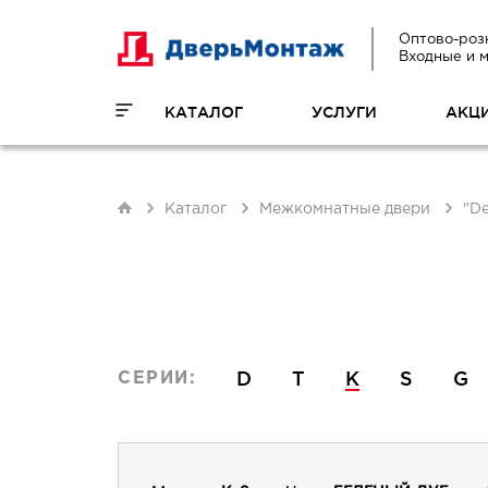
Оптово-роз
Входные и 
КАТАЛОГ
УСЛУГИ
АКЦ
Каталог
Межкомнатные двери
"De
D
T
K
S
G
СЕРИИ: