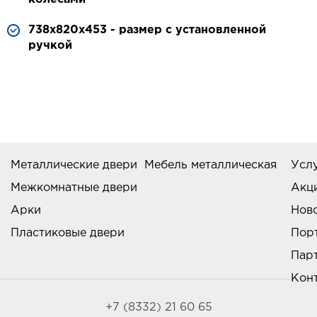
738х820х453 - размер с установленной
ручкой
Металлические двери
Мебель металлическая
Усл
Межкомнатные двери
Акц
Арки
Нов
Пластиковые двери
Пор
Пар
Кон
+7 (8332) 21 60 65