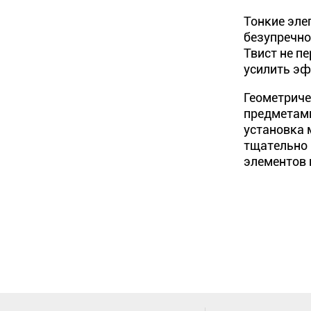
Тонкие эле
безупречно
Твист не п
усилить эф
Геометриче
предметами
установка 
тщательно 
элементов 