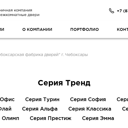
+7 (8
ничная компания
межкомнатные двери
ИИ
О КОМПАНИИ
ПОРТФОЛИО
КОН
ебоксарская фабрика дверей" г. Чебоксары
Серия Тренд
 Офис
Серия Турин
Серия София
Сер
Флай
Серия Альфа
Серия Классика
С
 Олимп
Серия Престиж
Серия Эмма